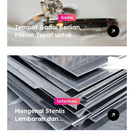
Gadai
Tempat Gadai Berlian,
Pilihan Tepat untuk
Kebutuhan Dana Darurat
Informasi
Mengenal Stenlis
Lembaran dan
Komposisinya