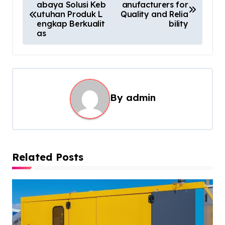
abaya Solusi Keb
anufacturers for
o
utuhan Produk L
Quality and Relia
s
engkap Berkualit
bility
as
t
n
a
v
By
admin
i
g
a
t
Related Posts
i
o
n