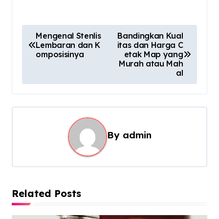
P
Mengenal Stenlis
Bandingkan Kual
Lembaran dan K
itas dan Harga C
o
omposisinya
etak Map yang
s
Murah atau Mah
al
t
n
a
v
By
admin
i
g
a
t
Related Posts
i