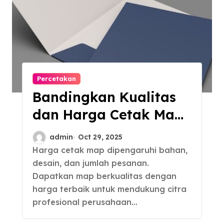
Percetakan
Bandingkan Kualitas
dan Harga Cetak Map
yang Murah atau
admin
Oct 29, 2025
Mahal
Harga cetak map dipengaruhi bahan,
desain, dan jumlah pesanan.
Dapatkan map berkualitas dengan
harga terbaik untuk mendukung citra
profesional perusahaan…