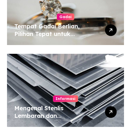
Gadai
Tempat Gadai Berlian,
Pilihan Tepat untuk
Kebutuhan Dana Darurat
Informasi
Mengenal Stenlis
Lembaran dan
Komposisinya