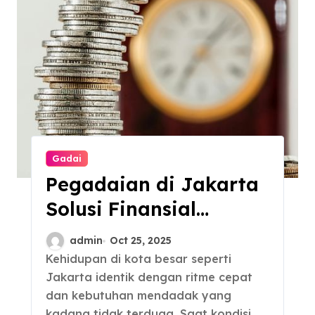
Gadai
Pegadaian di Jakarta
Solusi Finansial
dengan Jaminan
admin
Oct 25, 2025
Aman
Kehidupan di kota besar seperti
Jakarta identik dengan ritme cepat
dan kebutuhan mendadak yang
kadang tidak terduga. Saat kondisi