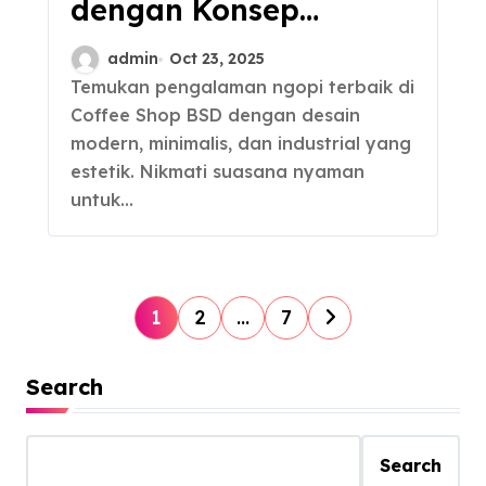
dengan Konsep
Modern yang Wajib
admin
Oct 23, 2025
Dikunjungi
Temukan pengalaman ngopi terbaik di
Coffee Shop BSD dengan desain
modern, minimalis, dan industrial yang
estetik. Nikmati suasana nyaman
untuk…
P
1
2
…
7
o
s
Search
t
s
Search