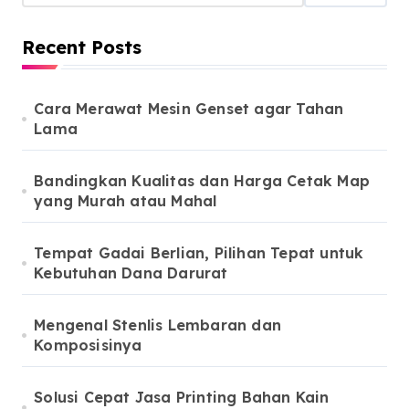
p
a
Recent Posts
g
i
Cara Merawat Mesin Genset agar Tahan
n
Lama
a
t
Bandingkan Kualitas dan Harga Cetak Map
yang Murah atau Mahal
i
o
Tempat Gadai Berlian, Pilihan Tepat untuk
n
Kebutuhan Dana Darurat
Mengenal Stenlis Lembaran dan
Komposisinya
Solusi Cepat Jasa Printing Bahan Kain