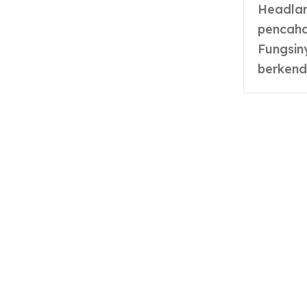
Headlamp mobil adalah komponen utama
pencaha
Fungsin
berkend