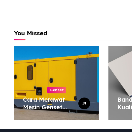
You Missed
Genset
Cara Merawat
Band
Mesin Genset
Kual
agar Tahan Lama
Harg
Map 
atau