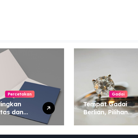
Percetakan
Gadai
ingkan
Tempat Gadai
itas dan
Berlian, Pilihan
a Cetak
Tepat untuk
yang Murah
Kebutuhan Dana
 Mahal
Darurat