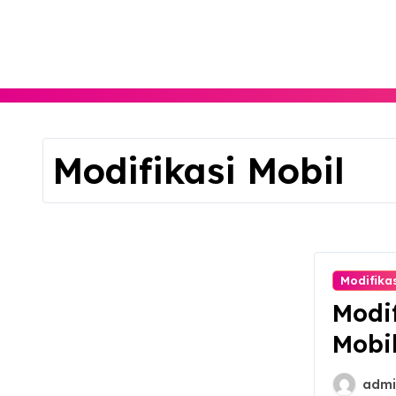
Skip
to
content
Modifikasi Mobil
Modifikas
Modi
Mobi
admi