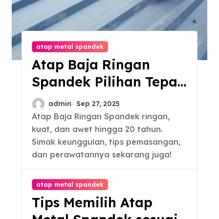
atap metal spandek
Atap Baja Ringan
Spandek Pilihan Tepat
untuk Hunian Modern
admin
Sep 27, 2025
Atap Baja Ringan Spandek ringan,
kuat, dan awet hingga 20 tahun.
Simak keunggulan, tips pemasangan,
dan perawatannya sekarang juga!
atap metal spandek
Tips Memilih Atap