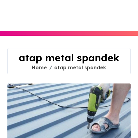
Skip
to
content
atap metal spandek
Home
atap metal spandek