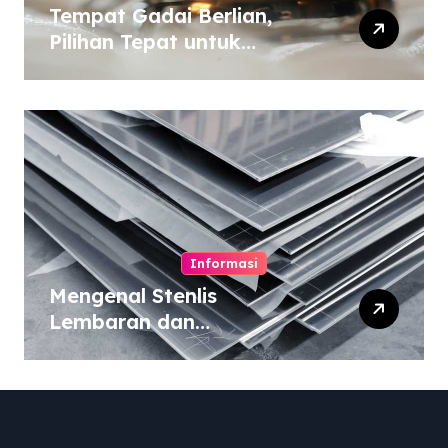
Tempat Gadai Berlian,
Pilihan Tepat untuk
Kebutuhan Dana Darurat
Informasi
Mengenal Stenlis
Lembaran dan
Komposisinya