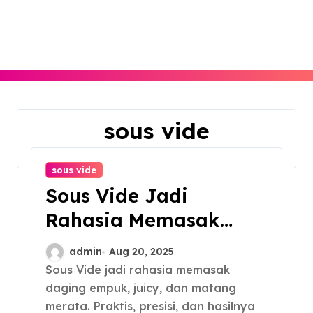
Skip
to
content
sous vide
Home
sous vide
sous vide
Sous Vide Jadi
Rahasia Memasak
Daging Empuk
admin
Aug 20, 2025
Sous Vide jadi rahasia memasak
daging empuk, juicy, dan matang
merata. Praktis, presisi, dan hasilnya