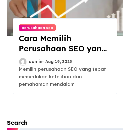
perusahaan seo
Cara Memilih
Perusahaan SEO yang
Tepat untuk
admin
Aug 19, 2025
Pemasaran Online
Memilih perusahaan SEO yang tepat
memerlukan ketelitian dan
Anda
pemahaman mendalam
Search