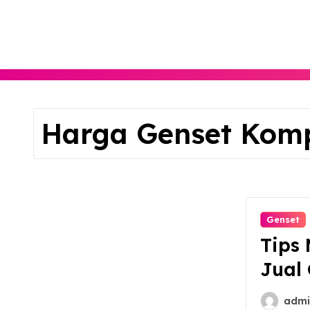
Skip
to
content
Harga Genset Komp
Genset
Tips 
Jual
admi