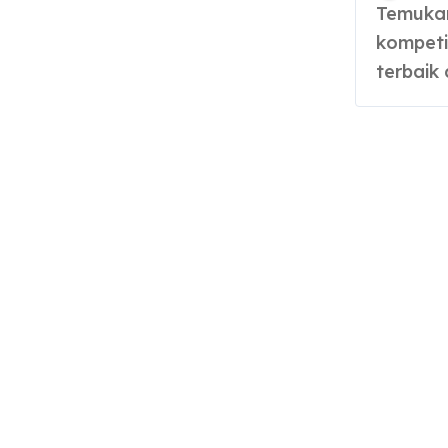
Temukan Jual Genset Bandung terpercaya, harga
kompetit
terbaik d