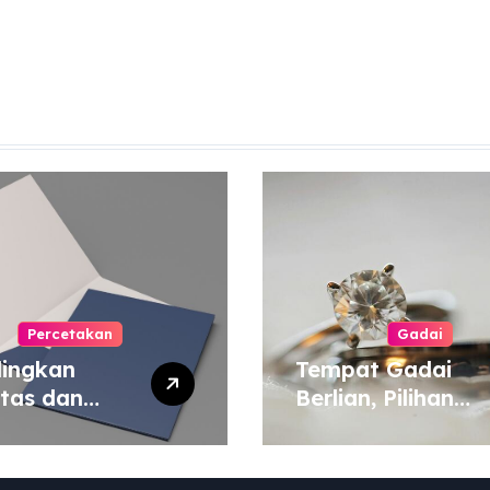
Percetakan
Gadai
ingkan
Tempat Gadai
itas dan
Berlian, Pilihan
a Cetak
Tepat untuk
yang Murah
Kebutuhan Dana
 Mahal
Darurat