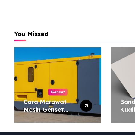
You Missed
Genset
Cara Merawat
Band
Mesin Genset
Kual
agar Tahan Lama
Harg
Map 
atau