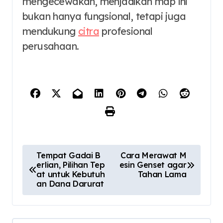
mengecewakan, menjadikan map ini
bukan hanya fungsional, tetapi juga
mendukung
citra
profesional
perusahaan.
P
Tempat Gadai B
Cara Merawat M
erlian, Pilihan Tep
esin Genset agar
o
at untuk Kebutuh
Tahan Lama
s
an Dana Darurat
t
n