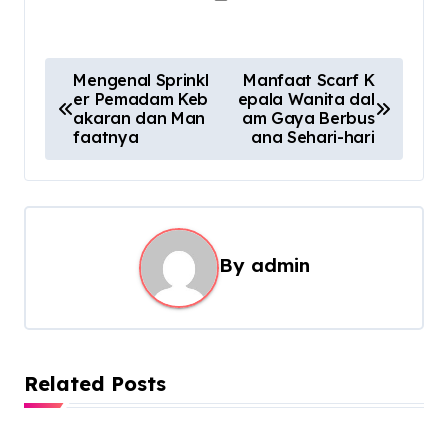
P
Mengenal Sprinkl
Manfaat Scarf K
er Pemadam Keb
epala Wanita dal
o
akaran dan Man
am Gaya Berbus
s
faatnya
ana Sehari-hari
t
n
a
By
admin
v
i
g
a
Related Posts
t
i