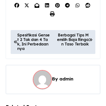
P
Spesifikasi Gense
Berbagai Tips M
t 2 Tak dan 4 Ta
emilih Baja Ringa
o
k, Ini Perbedaan
n Taso Terbaik
s
nya
t
n
a
By
admin
v
i
g
a