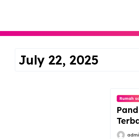
Skip
to
content
July 22, 2025
Rumah sa
Pand
Terba
Pela
admi