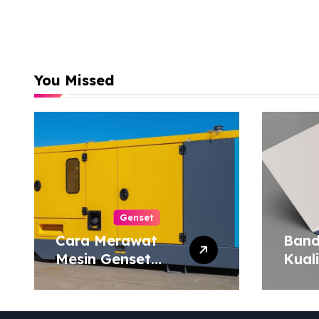
You Missed
Genset
Cara Merawat
Band
Mesin Genset
Kual
agar Tahan Lama
Harg
Map 
atau