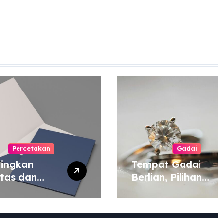
Percetakan
Gadai
ingkan
Tempat Gadai
itas dan
Berlian, Pilihan
a Cetak
Tepat untuk
yang Murah
Kebutuhan Dana
 Mahal
Darurat