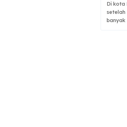
Di kota Surabaya, kota terbesar kedua di Indonesia,
setelah
banyak 