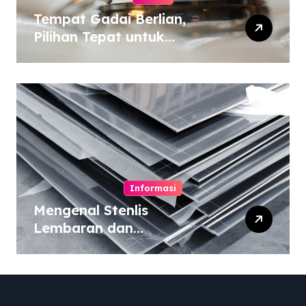
Tempat Gadai Berlian,
Pilihan Tepat untuk
Kebutuhan Dana Darurat
Informasi
Mengenal Stenlis
Lembaran dan
Komposisinya