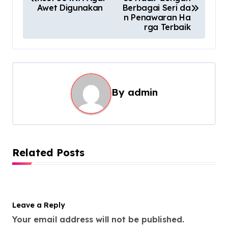
o
Awet Digunakan
Berbagai Seri da
s
n Penawaran Ha
rga Terbaik
t
n
a
v
By
admin
i
g
a
t
Related Posts
i
o
n
Leave a Reply
Your email address will not be published.