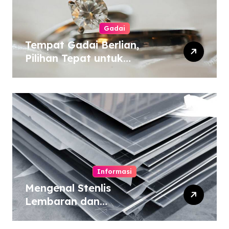
Gadai
Tempat Gadai Berlian,
Pilihan Tepat untuk
Kebutuhan Dana Darurat
Informasi
Mengenal Stenlis
Lembaran dan
Komposisinya