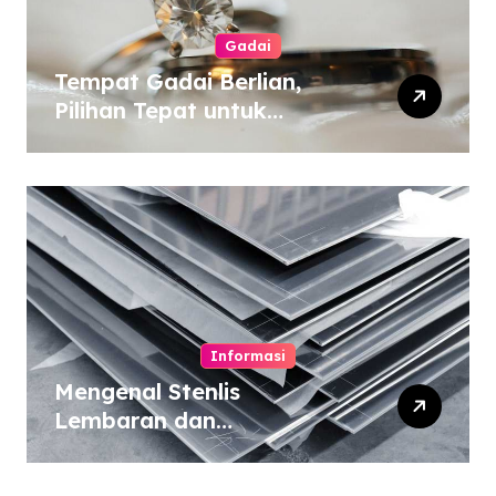
Gadai
Tempat Gadai Berlian,
Pilihan Tepat untuk
Kebutuhan Dana Darurat
Informasi
Mengenal Stenlis
Lembaran dan
Komposisinya