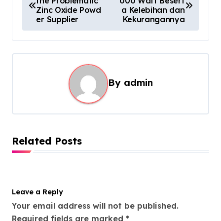
the Problematic
000 Watt Besert
o
Zinc Oxide Powd
a Kelebihan dan
s
er Supplier
Kekurangannya
t
n
a
By
admin
v
i
g
a
Related Posts
t
i
o
Leave a Reply
n
Your email address will not be published.
Required fields are marked
*