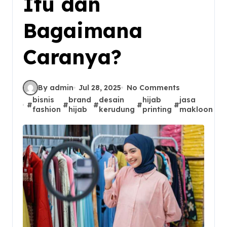
Itu dan
Bagaimana
Caranya?
By admin
Jul 28, 2025
No Comments
bisnis
brand
desain
hijab
jasa
m
#
#
#
#
#
#
fashion
hijab
kerudung
printing
makloon
k