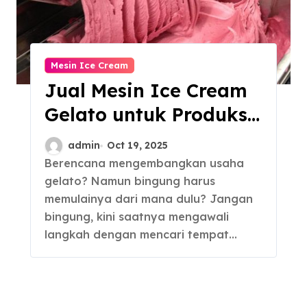
Mesin Ice Cream
Jual Mesin Ice Cream
Gelato untuk Produksi
Seenak Italia
admin
Oct 19, 2025
Berencana mengembangkan usaha
gelato? Namun bingung harus
memulainya dari mana dulu? Jangan
bingung, kini saatnya mengawali
langkah dengan mencari tempat…