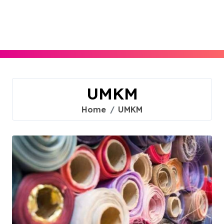
Skip
to
content
UMKM
Home
UMKM