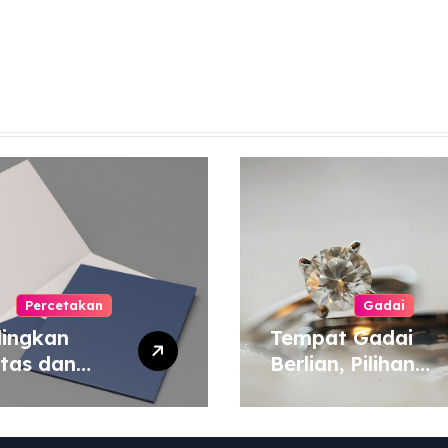
Percetakan
Gadai
ingkan
Tempat Gadai
itas dan
Berlian, Pilihan
a Cetak
Tepat untuk
yang Murah
Kebutuhan Dana
 Mahal
Darurat