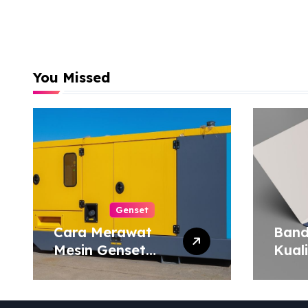
You Missed
Genset
Cara Merawat
Band
Mesin Genset
Kual
agar Tahan Lama
Harg
Map 
atau