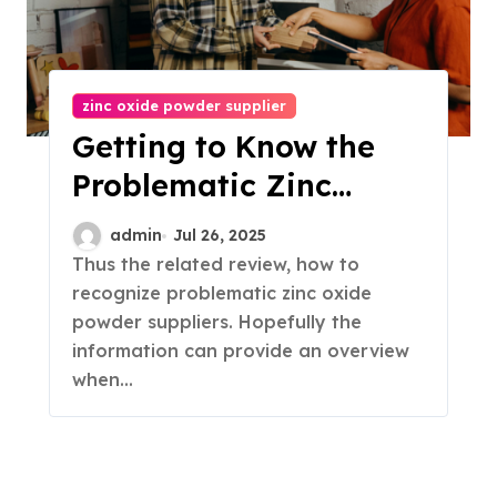
zinc oxide powder supplier
Getting to Know the
Problematic Zinc
Oxide Powder Supplier
admin
Jul 26, 2025
Thus the related review, how to
recognize problematic zinc oxide
powder suppliers. Hopefully the
information can provide an overview
when…