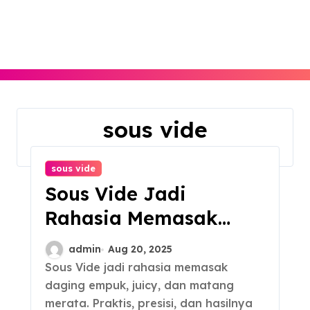
Skip
to
content
sous vide
Home
sous vide
sous vide
Sous Vide Jadi
Rahasia Memasak
Daging Empuk
admin
Aug 20, 2025
Sous Vide jadi rahasia memasak
daging empuk, juicy, dan matang
merata. Praktis, presisi, dan hasilnya