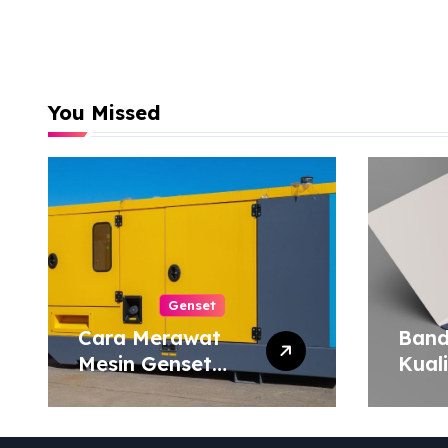
You Missed
Genset
Cara Merawat
Band
Mesin Genset
Kual
agar Tahan Lama
Harg
Map 
atau