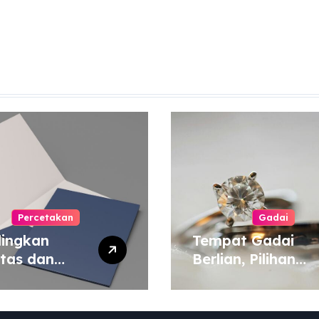
Percetakan
Gadai
ingkan
Tempat Gadai
itas dan
Berlian, Pilihan
a Cetak
Tepat untuk
yang Murah
Kebutuhan Dana
 Mahal
Darurat