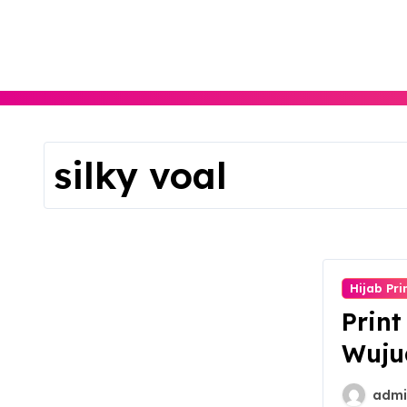
Skip
to
content
silky voal
Hijab Pri
Print
Wuju
Prib
admi