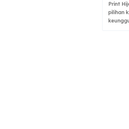
Print Hijab Murah jadi solusi bisnis kreatif dengan
pilihan
keunggul