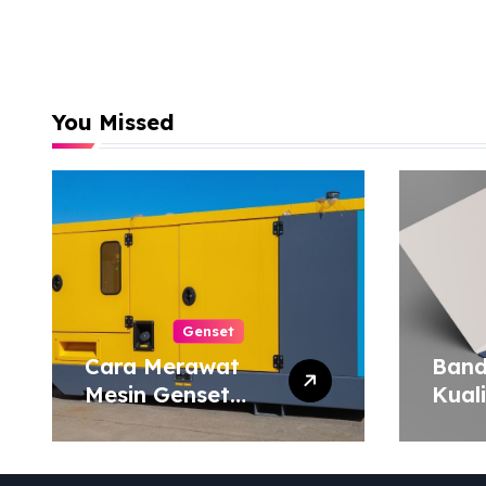
You Missed
Genset
Cara Merawat
Band
Mesin Genset
Kual
agar Tahan Lama
Harg
Map 
atau