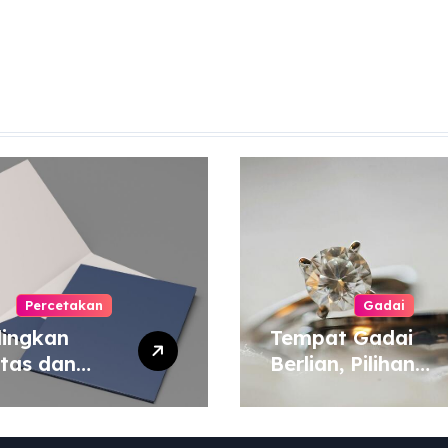
Percetakan
Gadai
ingkan
Tempat Gadai
itas dan
Berlian, Pilihan
a Cetak
Tepat untuk
yang Murah
Kebutuhan Dana
 Mahal
Darurat