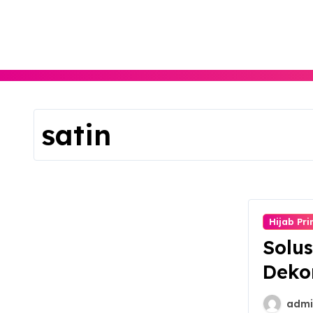
Skip
to
content
satin
Hijab Pri
Solus
Dekor
admi