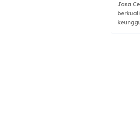
Jasa Cetak Kain digital untuk motif custom
berkuali
keunggu