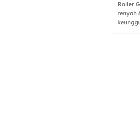
Roller Grill Waffle Maker bantu hasilkan waffle
renyah &
keunggu