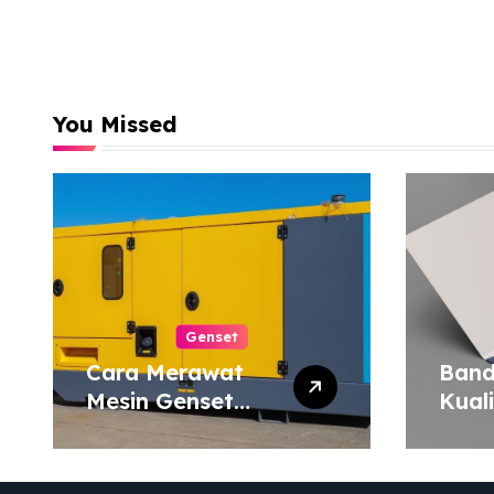
You Missed
Genset
Cara Merawat
Band
Mesin Genset
Kual
agar Tahan Lama
Harg
Map 
atau