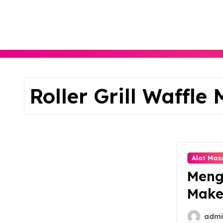
Skip
to
content
Roller Grill Waffle
Alat Mas
Menge
Maker
admi