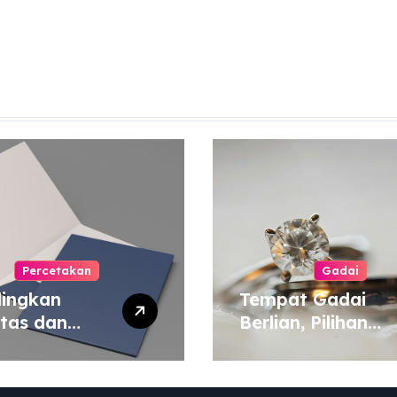
Percetakan
Gadai
ingkan
Tempat Gadai
itas dan
Berlian, Pilihan
a Cetak
Tepat untuk
yang Murah
Kebutuhan Dana
 Mahal
Darurat