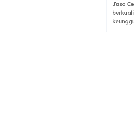
Jasa Cetak Kain digital untuk motif custom
berkuali
keunggu