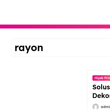
Skip
to
content
rayon
Hijab Pri
Solus
Dekor
admi