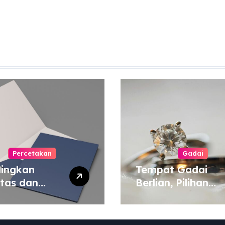
Percetakan
Gadai
ingkan
Tempat Gadai
itas dan
Berlian, Pilihan
a Cetak
Tepat untuk
yang Murah
Kebutuhan Dana
 Mahal
Darurat