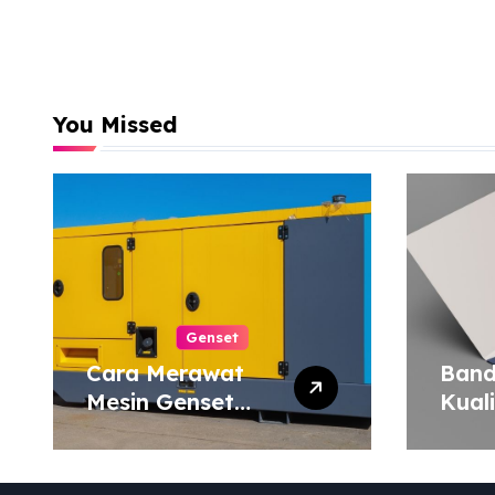
You Missed
Genset
Cara Merawat
Band
Mesin Genset
Kual
agar Tahan Lama
Harg
Map 
atau