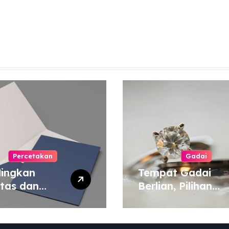
Percetakan
Gadai
ingkan
Tempat Gadai
itas dan
Berlian, Pilihan
a Cetak
Tepat untuk
yang Murah
Kebutuhan Dana
 Mahal
Darurat