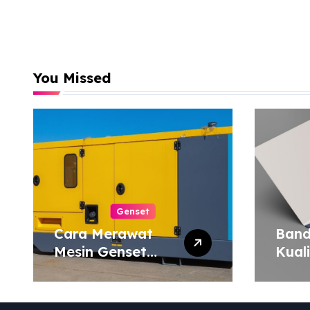
You Missed
Genset
Cara Merawat
Band
Mesin Genset
Kual
agar Tahan Lama
Harg
Map 
atau