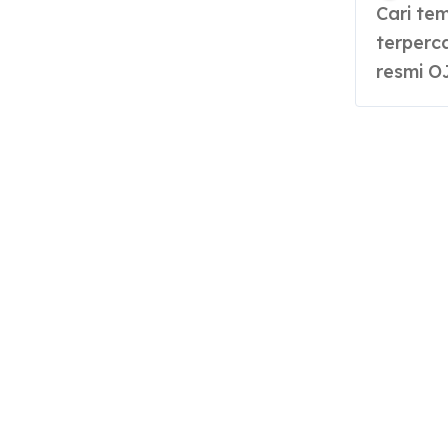
Cari tempat gadai emas terdekat yang aman dan
terperc
resmi O