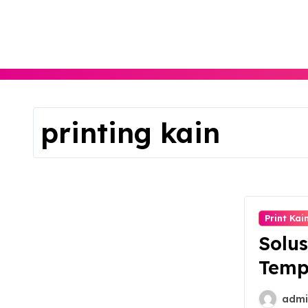
Skip
to
content
printing kain
Print Kai
Solus
Temp
admi