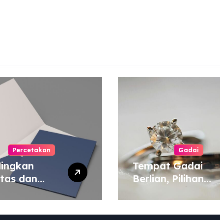
Percetakan
Gadai
ingkan
Tempat Gadai
itas dan
Berlian, Pilihan
a Cetak
Tepat untuk
yang Murah
Kebutuhan Dana
 Mahal
Darurat