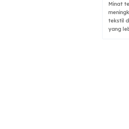
Minat terhadap tempat printing kain semakin
meningk
tekstil
yang le