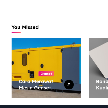
You Missed
Genset
Cara Merawat
Band
Mesin Genset
Kual
agar Tahan Lama
Harg
Map 
atau