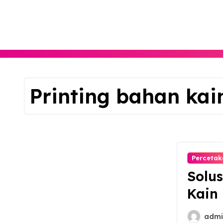
Skip
to
content
Printing bahan kai
Percetak
Solus
Kain 
admi