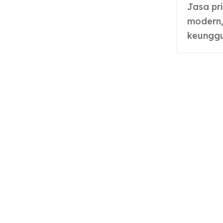
Jasa printing bahan kain hadir dengan teknik
modern, 
keunggul