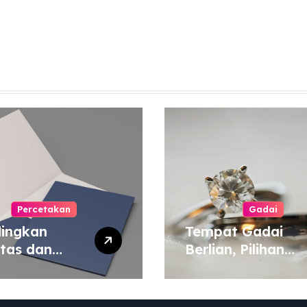
Percetakan
Gadai
ingkan
Tempat Gadai
itas dan
Berlian, Pilihan
a Cetak
Tepat untuk
yang Murah
Kebutuhan Dana
 Mahal
Darurat