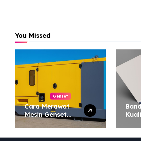
You Missed
Genset
Cara Merawat
Band
Mesin Genset
Kual
agar Tahan Lama
Harg
Map 
atau