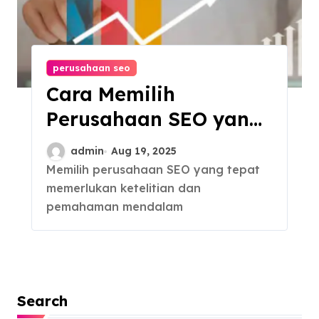
perusahaan seo
Cara Memilih
Perusahaan SEO yang
Tepat untuk
admin
Aug 19, 2025
Pemasaran Online
Memilih perusahaan SEO yang tepat
memerlukan ketelitian dan
Anda
pemahaman mendalam
Search