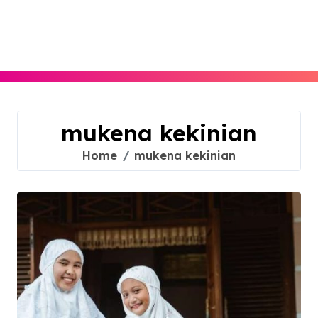
Skip
to
content
mukena kekinian
Home
mukena kekinian