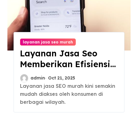
layanan jasa seo murah
Layanan Jasa Seo
Memberikan Efisiensi
Waktu Dan Sumber
admin
Oct 21, 2025
Daya
Layanan jasa SEO murah kini semakin
mudah diakses oleh konsumen di
berbagai wilayah.