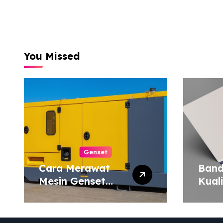
You Missed
Genset
Cara Merawat
Band
Mesin Genset
Kual
agar Tahan Lama
Harg
Map 
atau