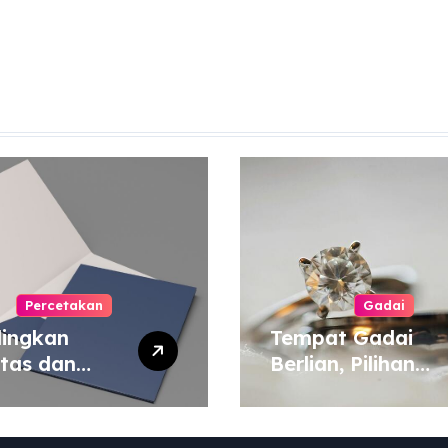
Percetakan
Gadai
ingkan
Tempat Gadai
itas dan
Berlian, Pilihan
a Cetak
Tepat untuk
yang Murah
Kebutuhan Dana
 Mahal
Darurat