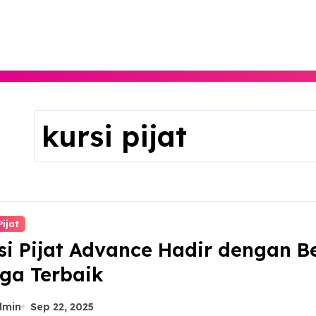
Skip
to
content
kursi pijat
Pijat
si Pijat Advance Hadir dengan 
ga Terbaik
dmin
Sep 22, 2025