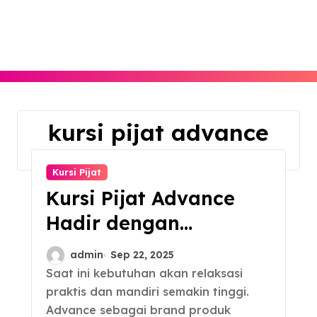
Skip
to
content
kursi pijat advance
Home
kursi pijat advance
Kursi Pijat
Kursi Pijat Advance
Hadir dengan
Berbagai Seri dan
admin
Sep 22, 2025
Penawaran Harga
Saat ini kebutuhan akan relaksasi
praktis dan mandiri semakin tinggi.
Terbaik
Advance sebagai brand produk