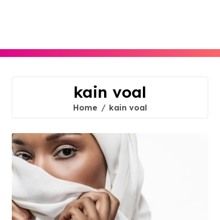
Skip
to
content
kain voal
Home
kain voal