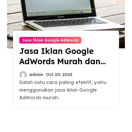
Jasa Iklan Google AdWords
Jasa Iklan Google
AdWords Murah dan
Efektif untuk Semua
admin
Oct 20, 2025
Usaha
Salah satu cara paling efektif, yaitu
menggunakan jasa iklan Google
AdWords murah.