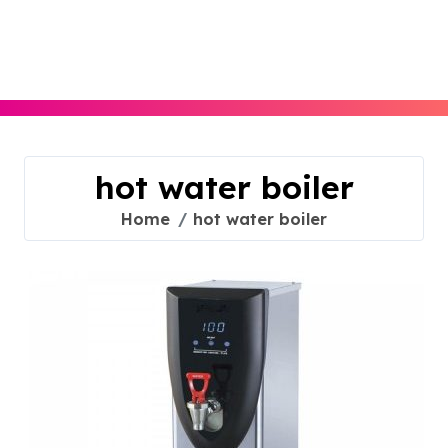
Skip
to
content
hot water boiler
Home
hot water boiler