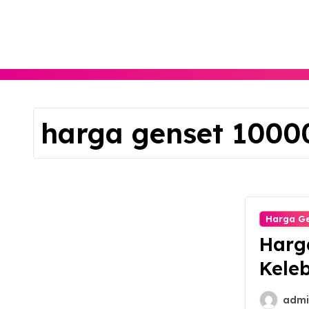
Skip
to
content
harga genset 1000
Harga G
Harg
Kele
admi