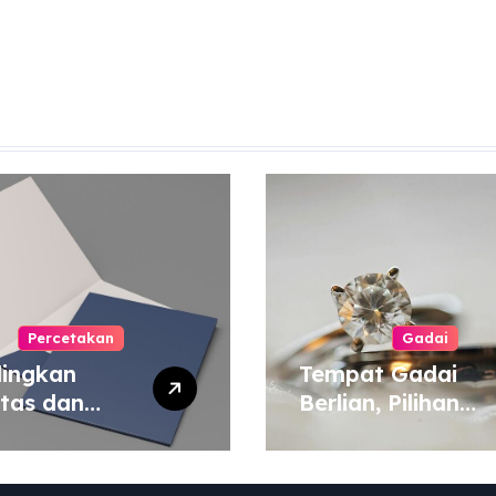
Percetakan
Gadai
ingkan
Tempat Gadai
itas dan
Berlian, Pilihan
a Cetak
Tepat untuk
yang Murah
Kebutuhan Dana
 Mahal
Darurat