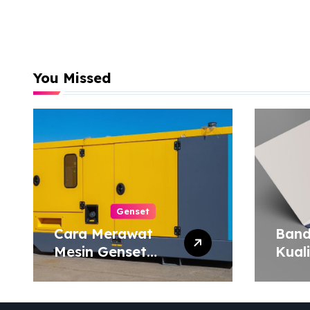
You Missed
Genset
Cara Merawat
Band
Mesin Genset
Kual
agar Tahan Lama
Harg
Map 
atau