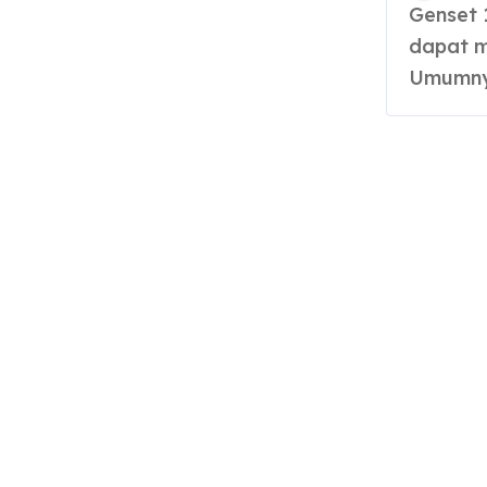
Genset 10000 watt merupakan generator set, yang
dapat m
Umumnya