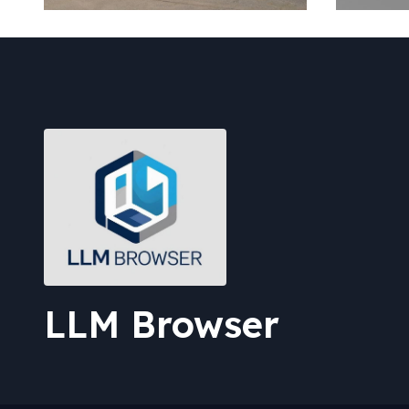
Map 
atau
LLM Browser