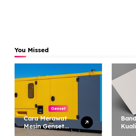
You Missed
Genset
Cara Merawat
Band
Mesin Genset
Kual
agar Tahan Lama
Harg