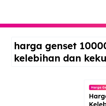
Skip
to
content
harga genset 1000
kelebihan dan kek
Harga G
Harg
Kele