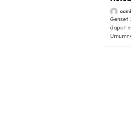
admi
Genset 10000 watt merupakan generator set, yang
dapat m
Umumnya