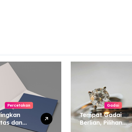
Percetakan
Gadai
ingkan
Tempat Gadai
itas dan
Berlian, Pilihan
a Cetak
Tepat untuk