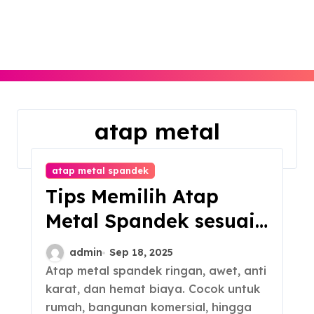
Skip
to
content
atap metal
Home
atap metal
atap metal spandek
Tips Memilih Atap
Metal Spandek sesuai
Kebutuhan
admin
Sep 18, 2025
Atap metal spandek ringan, awet, anti
karat, dan hemat biaya. Cocok untuk
rumah, bangunan komersial, hingga