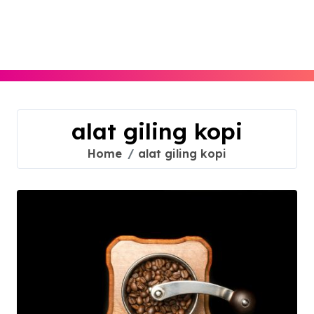
Skip
to
content
alat giling kopi
Home
alat giling kopi